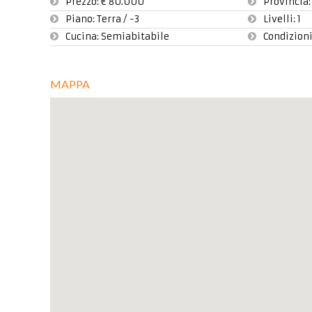
Prezzo:
€ 80.000
Provincia
Piano:
Terra / -3
Livelli:
1
Cucina:
Semiabitabile
Condizioni
MAPPA