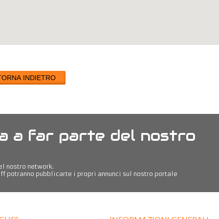
TORNA INDIETRO
a a far parte del nostro
del nostro network.
ff potranno pubblicarte i propri annunci sul nostro portale