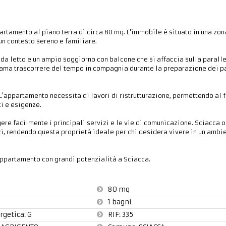
artamento al piano terra di circa 80 mq. L'immobile è situato in una zon
 un contesto sereno e familiare.
da letto e un ampio soggiorno con balcone che si affaccia sulla paralle
i ama trascorrere del tempo in compagnia durante la preparazione dei pa
L'appartamento necessita di lavori di ristrutturazione, permettendo al f
ti e esigenze.
re facilmente i principali servizi e le vie di comunicazione. Sciacca o
zi, rendendo questa proprietà ideale per chi desidera vivere in un ambi
appartamento con grandi potenzialità a Sciacca.
80 mq
1 bagni
rgetica: G
RIF:
335