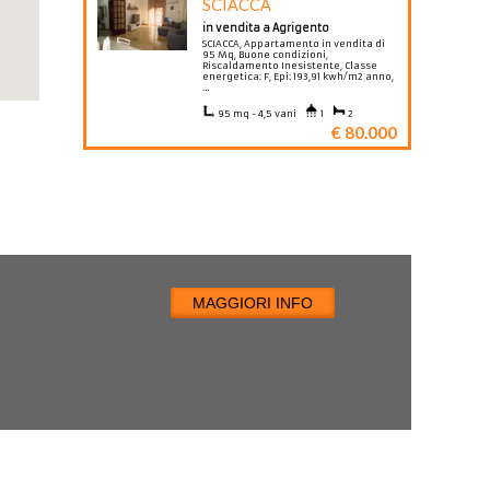
SCIACCA
in vendita a Agrigento
SCIACCA, Appartamento in vendita di
95 Mq, Buone condizioni,
Riscaldamento Inesistente, Classe
energetica: F, Epi: 193,91 kwh/m2 anno,
…
95 mq - 4,5 vani
1
2
€ 80.000
MAGGIORI INFO