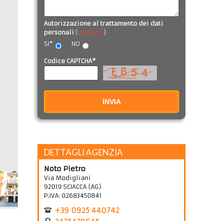
Autorizzazione al trattamento dei dati
personali
(
dettagli
)
SI*
NO
Codice CAPTCHA*
INVIA
DETTAGLI AGENZIA
Noto Pietro
Via Modigliani
92019
SCIACCA
(
AG
)
P.IVA:
02683450841
+39 0925 440742