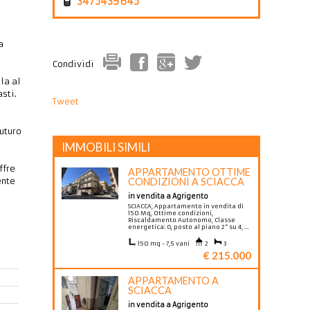
3475439645
a
Condividi
la al
sti.
Tweet
uturo
IMMOBILI SIMILI
ffre
APPARTAMENTO OTTIME
ente
CONDIZIONI A SCIACCA
in vendita a Agrigento
SCIACCA, Appartamento in vendita di
150 Mq, Ottime condizioni,
Riscaldamento Autonomo, Classe
energetica: G, posto al piano 2° su 4, …
150 mq - 7,5 vani
2
3
€ 215.000
APPARTAMENTO A
SCIACCA
in vendita a Agrigento