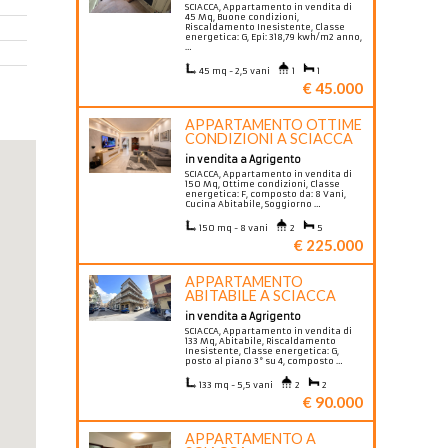
SCIACCA, Appartamento in vendita di
45 Mq, Buone condizioni,
Riscaldamento Inesistente, Classe
energetica: G, Epi: 318,79 kwh/m2 anno,
…
45 mq - 2,5 vani
1
1
€ 45.000
APPARTAMENTO OTTIME
CONDIZIONI A SCIACCA
in vendita a Agrigento
SCIACCA, Appartamento in vendita di
150 Mq, Ottime condizioni, Classe
energetica: F, composto da: 8 Vani,
Cucina Abitabile, Soggiorno …
150 mq - 8 vani
2
5
€ 225.000
APPARTAMENTO
ABITABILE A SCIACCA
in vendita a Agrigento
SCIACCA, Appartamento in vendita di
133 Mq, Abitabile, Riscaldamento
Inesistente, Classe energetica: G,
posto al piano 3° su 4, composto …
133 mq - 5,5 vani
2
2
€ 90.000
APPARTAMENTO A