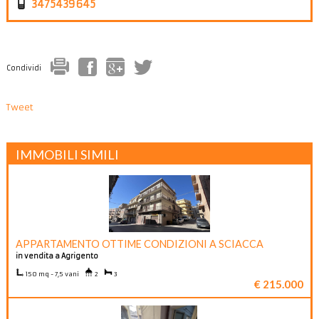
3475439645
Condividi
Tweet
IMMOBILI SIMILI
APPARTAMENTO OTTIME CONDIZIONI A SCIACCA
in vendita a Agrigento
150 mq - 7,5 vani
2
3
€ 215.000