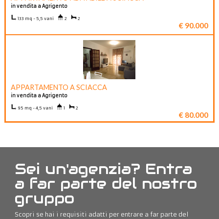
in vendita a Agrigento
133 mq - 5,5 vani
2
2
€ 90.000
APPARTAMENTO A SCIACCA
in vendita a Agrigento
95 mq - 4,5 vani
1
2
€ 80.000
Sei un'agenzia? Entra
a far parte del nostro
gruppo
Scopri se hai i requisiti adatti per entrare a far parte del