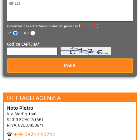
(
dettagli
)
Autorizzazione al trattamento dei dati personali
SI*
NO
Codice CAPTCHA*
INVIA
DETTAGLI AGENZIA
Noto Pietro
Via Modigliani
92019
SCIACCA
(
AG
)
P.IVA:
02683450841
+39 0925 440742