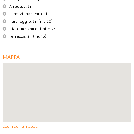
Arredato:
si
Condizionamento:
si
Parcheggio:
si (mq 20)
Giardino:
Non definite 25
Terrazza:
si (mq 15)
MAPPA
Zoom della mappa