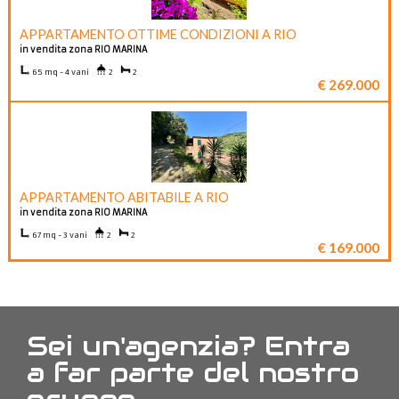
APPARTAMENTO OTTIME CONDIZIONI A RIO
in vendita zona RIO MARINA
65 mq - 4 vani
2
2
€ 269.000
APPARTAMENTO ABITABILE A RIO
in vendita zona RIO MARINA
67 mq - 3 vani
2
2
€ 169.000
Sei un'agenzia? Entra
a far parte del nostro