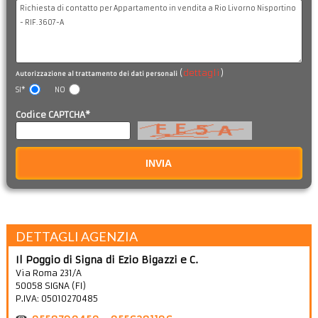
(
dettagli
)
Autorizzazione al trattamento dei dati personali
SI*
NO
Codice CAPTCHA*
INVIA
DETTAGLI AGENZIA
Il Poggio di Signa di Ezio Bigazzi e C.
Via Roma 231/A
50058
SIGNA
(
FI
)
P.IVA:
05010270485