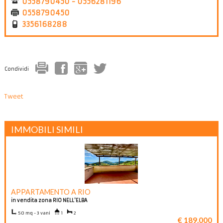
0558790450 - 0556281196
0558790450
3356168288
Condividi
Tweet
IMMOBILI SIMILI
APPARTAMENTO A RIO
in vendita zona RIO NELL'ELBA
50 mq - 3 vani
1
2
€ 189.000