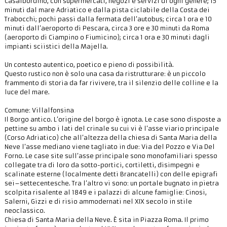
Casalbordino, con supermercati, negozi e servizi di ogni genere; 15
minuti dal mare Adriatico e dalla pista ciclabile della Costa dei
Trabocchi; pochi passi dalla fermata dell’autobus; circa 1 ora e 10
minuti dall’aeroporto di Pescara, circa 3 ore e 30 minuti da Roma
(aeroporto di Ciampino o Fiumicino); circa 1 ora e 30 minuti dagli
impianti sciistici della Majella.
Un contesto autentico, poetico e pieno di possibilità.
Questo rustico non è solo una casa da ristrutturare: è un piccolo
frammento di storia da far rivivere, tra il silenzio delle colline e la
luce del mare.
Comune: Villalfonsina
Il Borgo antico. L’origine del borgo è ignota. Le case sono disposte a
pettine su ambo i lati del crinale su cui vi è l’asse viario principale
(Corso Adriatico) che all’altezza della chiesa di Santa Maria della
Neve l’asse mediano viene tagliato in due: Via del Pozzo e Via Del
Forno. Le case site sull’asse principale sono monofamiliari spesso
collegate tra di loro da sotto-portici, cortiletti, disimpegni e
scalinate esterne (localmente detti Brancatelli) con delle epigrafi
sei–settecentesche. Tra l’altro vi sono: un portale bugnato in pietra
scolpita risalente al 1849 e i palazzi di alcune famiglie: Cinosi,
Salerni, Gizzi e di risio ammodernati nel XIX secolo in stile
neoclassico.
Chiesa di Santa Maria della Neve. È sita in Piazza Roma. Il primo