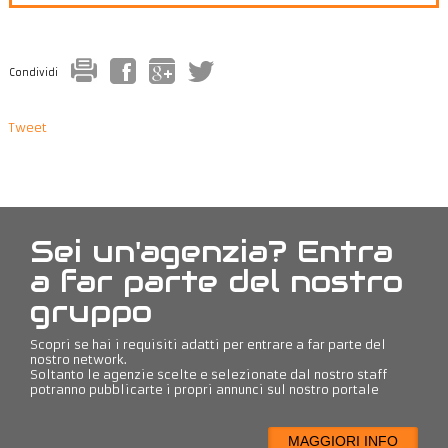
Condividi
Tweet
Sei un'agenzia? Entra
a far parte del nostro
gruppo
Scopri se hai i requisiti adatti per entrare a far parte del
nostro network.
Soltanto le agenzie scelte e selezionate dal nostro staff
potranno pubblicarte i propri annunci sul nostro portale
MAGGIORI INFO