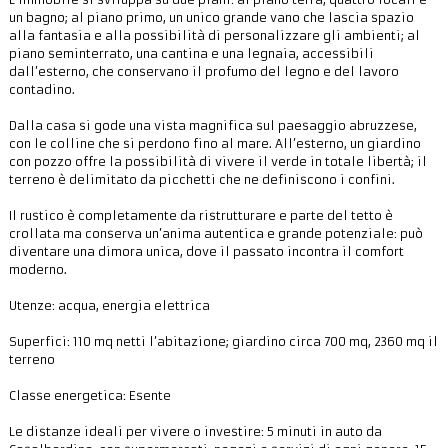
un bagno; al piano primo, un unico grande vano che lascia spazio
alla fantasia e alla possibilità di personalizzare gli ambienti; al
piano seminterrato, una cantina e una legnaia, accessibili
dall’esterno, che conservano il profumo del legno e del lavoro
contadino.
Dalla casa si gode una vista magnifica sul paesaggio abruzzese,
con le colline che si perdono fino al mare. All’esterno, un giardino
con pozzo offre la possibilità di vivere il verde in totale libertà; il
terreno è delimitato da picchetti che ne definiscono i confini.
Il rustico è completamente da ristrutturare e parte del tetto è
crollata ma conserva un’anima autentica e grande potenziale: può
diventare una dimora unica, dove il passato incontra il comfort
moderno.
Utenze: acqua, energia elettrica
Superfici: 110 mq netti l’abitazione; giardino circa 700 mq, 2360 mq il
terreno
Classe energetica: Esente
Le distanze ideali per vivere o investire: 5 minuti in auto da