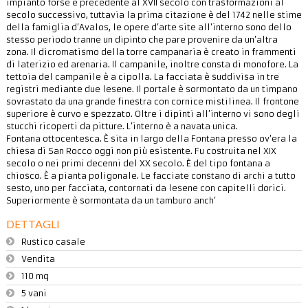
impianto forse è precedente al XVII secolo con trasformazioni al
secolo successivo, tuttavia la prima citazione è del 1742 nelle stime
della famiglia d’Avalos, le opere d’arte site all’interno sono dello
stesso periodo tranne un dipinto che pare provenire da un’altra
zona. Il dicromatismo della torre campanaria è creato in frammenti
di laterizio ed arenaria. Il campanile, inoltre consta di monofore. La
tettoia del campanile è a cipolla. La facciata è suddivisa in tre
registri mediante due lesene. Il portale è sormontato da un timpano
sovrastato da una grande finestra con cornice mistilinea. Il frontone
superiore è curvo e spezzato. Oltre i dipinti all’interno vi sono degli
stucchi ricoperti da pitture. L’interno è a navata unica.
Fontana ottocentesca. È sita in largo della Fontana presso ov’era la
chiesa di San Rocco oggi non più esistente. Fu costruita nel XIX
secolo o nei primi decenni del XX secolo. È del tipo fontana a
chiosco. È a pianta poligonale. Le facciate constano di archi a tutto
sesto, uno per facciata, contornati da lesene con capitelli dorici.
Superiormente è sormontata da un tamburo anch’
DETTAGLI
Rustico casale
Vendita
110 mq
5 vani