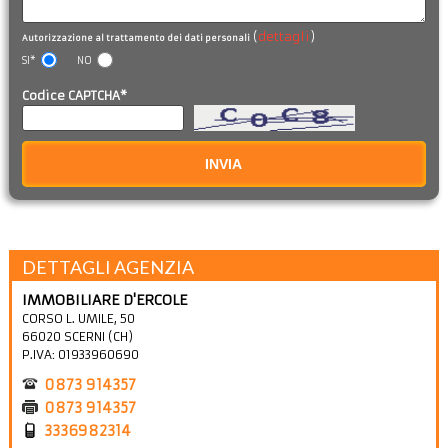
(
dettagli
)
Autorizzazione al trattamento dei dati personali
SI*
NO
Codice CAPTCHA*
INVIA
DETTAGLI AGENZIA
IMMOBILIARE D'ERCOLE
CORSO L. UMILE, 50
66020
SCERNI
(
CH
)
P.IVA:
01933960690
0873 914357
0873 914357
3336982314