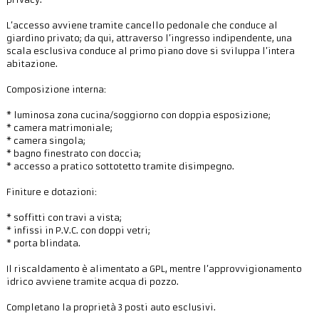
L’accesso avviene tramite cancello pedonale che conduce al
giardino privato; da qui, attraverso l’ingresso indipendente, una
scala esclusiva conduce al primo piano dove si sviluppa l’intera
abitazione.
Composizione interna:
* luminosa zona cucina/soggiorno con doppia esposizione;
* camera matrimoniale;
* camera singola;
* bagno finestrato con doccia;
* accesso a pratico sottotetto tramite disimpegno.
Finiture e dotazioni:
* soffitti con travi a vista;
* infissi in P.V.C. con doppi vetri;
* porta blindata.
Il riscaldamento è alimentato a GPL, mentre l’approvvigionamento
idrico avviene tramite acqua di pozzo.
Completano la proprietà 3 posti auto esclusivi.