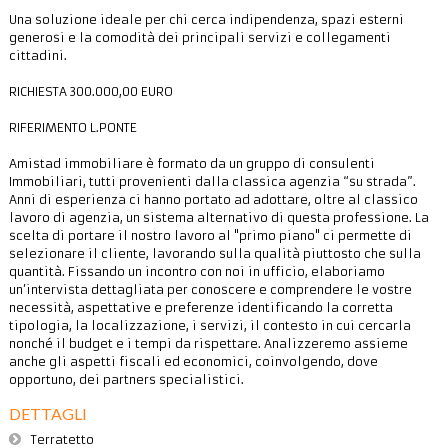
Una soluzione ideale per chi cerca indipendenza, spazi esterni
generosi e la comodità dei principali servizi e collegamenti
cittadini.
RICHIESTA 300.000,00 EURO
RIFERIMENTO L.PONTE
Amistad immobiliare è formato da un gruppo di consulenti
Immobiliari, tutti provenienti dalla classica agenzia “su strada”.
Anni di esperienza ci hanno portato ad adottare, oltre al classico
lavoro di agenzia, un sistema alternativo di questa professione. La
scelta di portare il nostro lavoro al "primo piano" ci permette di
selezionare il cliente, lavorando sulla qualità piuttosto che sulla
quantità. Fissando un incontro con noi in ufficio, elaboriamo
un’intervista dettagliata per conoscere e comprendere le vostre
necessità, aspettative e preferenze identificando la corretta
tipologia, la localizzazione, i servizi, il contesto in cui cercarla
nonché il budget e i tempi da rispettare. Analizzeremo assieme
anche gli aspetti fiscali ed economici, coinvolgendo, dove
opportuno, dei partners specialistici.
DETTAGLI
Terratetto