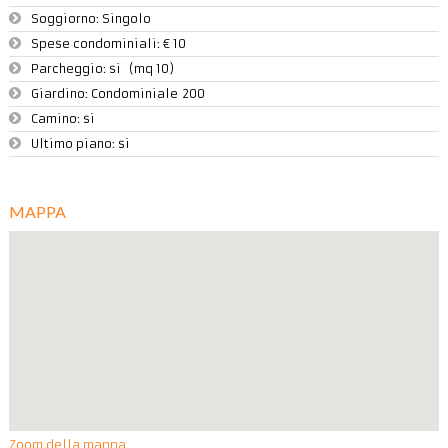
Soggiorno: Singolo
Spese condominiali:
€ 10
Parcheggio:
si (mq 10)
Giardino:
Condominiale 200
Camino:
si
Ultimo piano:
si
MAPPA
Zoom della mappa