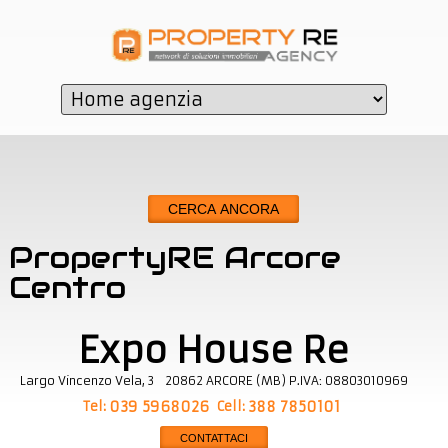
CERCA ANCORA
PropertyRE Arcore
Centro
Expo House Re
Largo Vincenzo Vela, 3
20862
ARCORE
(
MB
)
P.IVA:
08803010969
Tel:
Cell:
039 5968026
388 7850101
CONTATTACI