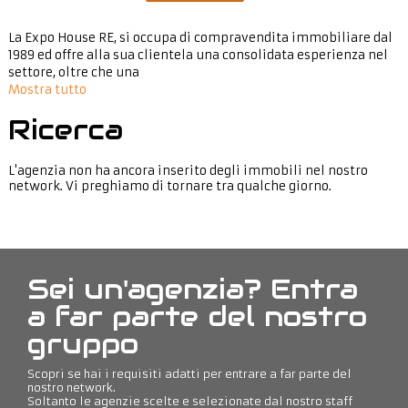
La Expo House RE, si occupa di compravendita immobiliare dal
1989 ed offre alla sua clientela una consolidata esperienza nel
settore, oltre che una
Mostra tutto
Ricerca
L'agenzia non ha ancora inserito degli immobili nel nostro
network. Vi preghiamo di tornare tra qualche giorno.
Sei un'agenzia? Entra
a far parte del nostro
gruppo
Scopri se hai i requisiti adatti per entrare a far parte del
nostro network.
Soltanto le agenzie scelte e selezionate dal nostro staff