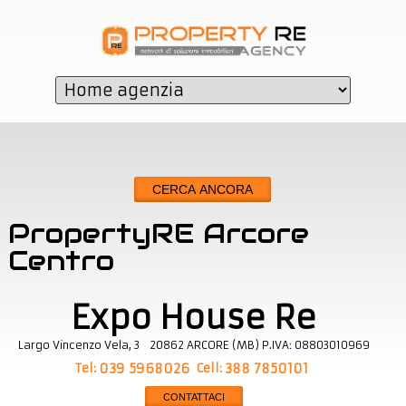
CERCA ANCORA
PropertyRE Arcore
Centro
Expo House Re
Largo Vincenzo Vela, 3
20862
ARCORE
(
MB
)
P.IVA:
08803010969
Tel:
Cell:
039 5968026
388 7850101
CONTATTACI