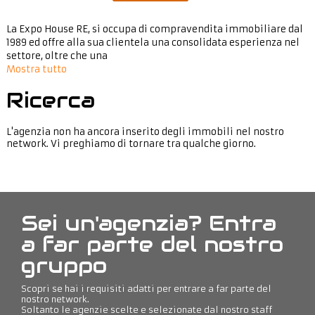
La Expo House RE, si occupa di compravendita immobiliare dal
1989 ed offre alla sua clientela una consolidata esperienza nel
settore, oltre che una
Mostra tutto
Ricerca
L'agenzia non ha ancora inserito degli immobili nel nostro
network. Vi preghiamo di tornare tra qualche giorno.
Sei un'agenzia? Entra
a far parte del nostro
gruppo
Scopri se hai i requisiti adatti per entrare a far parte del
nostro network.
Soltanto le agenzie scelte e selezionate dal nostro staff