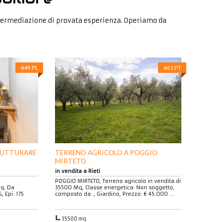
intermediazione di provata esperienza. Operiamo da
449 PL
461 PT
RUTTURARE
TERRENO AGRICOLO A POGGIO
MIRTETO
in vendita a Rieti
POGGIO MIRTETO, Terreno agricolo in vendita di
Mq, Da
35500 Mq, Classe energetica: Non soggetto,
, Epi: 175
composto da: , Giardino, Prezzo: € 45.000 …
35500 mq