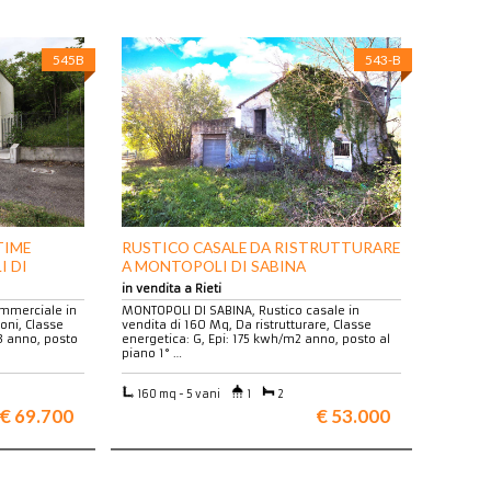
545B
543-B
TIME
RUSTICO CASALE DA RISTRUTTURARE
I DI
A MONTOPOLI DI SABINA
in vendita a Rieti
mmerciale in
MONTOPOLI DI SABINA, Rustico casale in
oni, Classe
vendita di 160 Mq, Da ristrutturare, Classe
3 anno, posto
energetica: G, Epi: 175 kwh/m2 anno, posto al
piano 1° …
160 mq - 5 vani
1
2
€ 69.700
€ 53.000