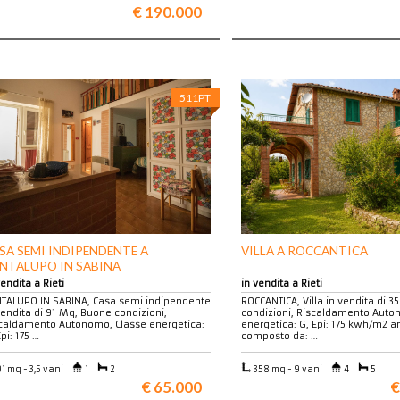
€ 190.000
511PT
SA SEMI INDIPENDENTE A
VILLA A ROCCANTICA
NTALUPO IN SABINA
vendita a Rieti
in vendita a Rieti
TALUPO IN SABINA, Casa semi indipendente
ROCCANTICA, Villa in vendita di 
vendita di 91 Mq, Buone condizioni,
condizioni, Riscaldamento Auto
caldamento Autonomo, Classe energetica:
energetica: G, Epi: 175 kwh/m2 a
Epi: 175 …
composto da: …
1 mq - 3,5 vani
1
2
358 mq - 9 vani
4
5
€ 65.000
€