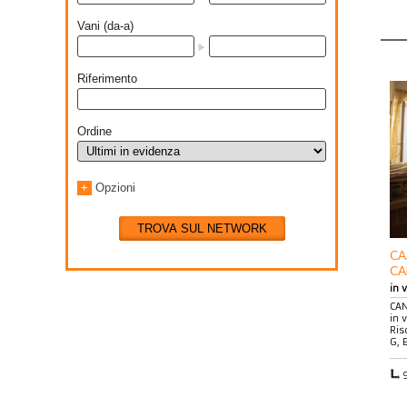
Vani (da-a)
Riferimento
Ordine
+
Opzioni
TROVA SUL NETWORK
CA
CA
in 
CAN
in 
Ris
G, 
9