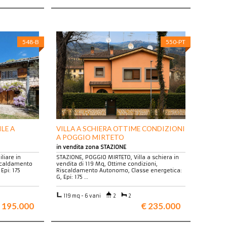
548-B
550-PT
ILE A
VILLA A SCHIERA OTTIME CONDIZIONI
A POGGIO MIRTETO
in vendita zona STAZIONE
liare in
STAZIONE, POGGIO MIRTETO, Villa a schiera in
iscaldamento
vendita di 119 Mq, Ottime condizioni,
Epi: 175
Riscaldamento Autonomo, Classe energetica:
G, Epi: 175 …
119 mq - 6 vani
2
2
 195.000
€ 235.000