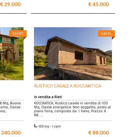
€ 29.000
€ 45.000
550 PT
549 PL
RUSTICO CASALE A ROCCANTICA
in vendita a Rieti
358 Mq, Buone
ROCCANTICA, Rustico casale in vendita di 100
nomo, Classe
Mq, Classe energetica: Non soggetto, posto al
nno,
piano Terra, composto da: 1 Vano, Prezzo: €
88. …
100 mq - 1 vani
 240.000
€ 88.000