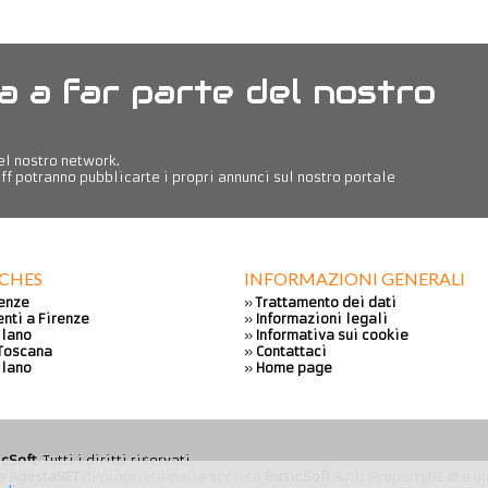
a a far parte del nostro
del nostro network.
ff potranno pubblicarte i propri annunci sul nostro portale
RCHES
INFORMAZIONI GENERALI
renze
»
Trattamento dei dati
nti a Firenze
»
Informazioni legali
ilano
»
Informativa sui cookie
 Toscana
»
Contattaci
ilano
»
Home page
icSoft
. Tutti i diritti riservati.
ia
AgestaNET
di proprietà della società
BasicSoft s.r.l.
. PropertyRE ® è u