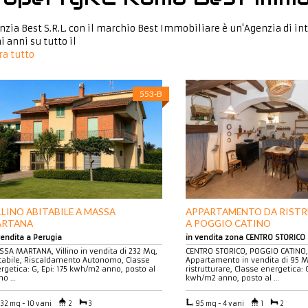
nzia Best S.R.L. con il marchio Best Immobiliare è un'Agenzia di 
i anni su tutto il
a tutto
553-B
LLINO ABITABILE A MASSA
APPARTAMENTO DA RIST
ARTANA
A POGGIO CATINO
vendita a Perugia
in vendita zona CENTRO STORICO
SA MARTANA, Villino in vendita di 232 Mq,
CENTRO STORICO, POGGIO CATINO,
tabile, Riscaldamento Autonomo, Classe
Appartamento in vendita di 95 
rgetica: G, Epi: 175 kwh/m2 anno, posto al
ristrutturare, Classe energetica: G
no …
kwh/m2 anno, posto al …
32 mq - 10 vani
2
3
95 mq - 4 vani
1
2