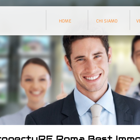
HOME
CHI SIAMO
V
ropertyRE Roma Best Immob