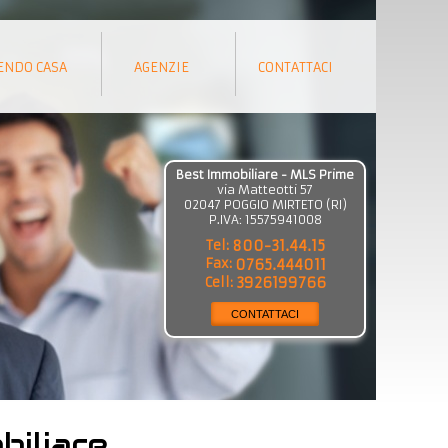
ENDO CASA
AGENZIE
CONTATTACI
Best Immobiliare - MLS Prime
via Matteotti 57
02047
POGGIO MIRTETO
(
RI
)
P.IVA:
15575941008
Tel:
800-31.44.15
Fax:
0765.444011
Cell:
3926199766
CONTATTACI
iliare