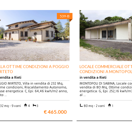
539-B
LLA OTTIME CONDIZIONI A POGGIO
LOCALE COMMERCIALE OT
RTETO
CONDIZIONI A MONTOPOL
SABINA
vendita a Rieti
in vendita a Rieti
GIO MIRTETO, Villa in vendita di 232 Mq,
MONTOPOLI DI SABINA, Locale co
ime condizioni, Riscaldamento Autonomo,
vendita di 80 Mq, Ottime condizi
sse energetica: C, Epi: 64,46 kwh/m2 anno,
energetica: G, Epi: 252,16 kwh/m
to …
al …
32 mq - 9 vani
4
3
80 mq - 2 vani
1
€ 465.000