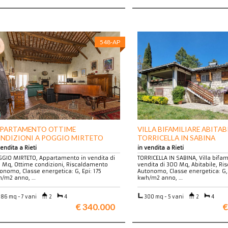
548-AP
PARTAMENTO OTTIME
VILLA BIFAMILIARE ABITAB
NDIZIONI A POGGIO MIRTETO
TORRICELLA IN SABINA
vendita a Rieti
in vendita a Rieti
GIO MIRTETO, Appartamento in vendita di
TORRICELLA IN SABINA, Villa bifami
 Mq, Ottime condizioni, Riscaldamento
vendita di 300 Mq, Abitabile, R
onomo, Classe energetica: G, Epi: 175
Autonomo, Classe energetica: G, 
/m2 anno, …
kwh/m2 anno, …
86 mq - 7 vani
2
4
300 mq - 5 vani
2
4
€ 340.000
€