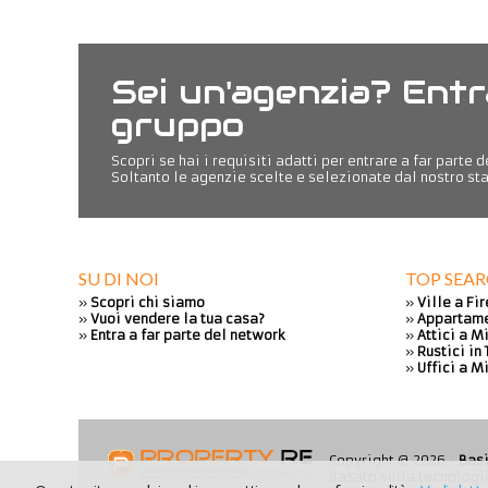
Sei un'agenzia? Entr
gruppo
Scopri se hai i requisiti adatti per entrare a far parte 
Soltanto le agenzie scelte e selezionate dal nostro sta
SU DI NOI
TOP SEA
»
Scopri chi siamo
»
Ville a Fi
»
Vuoi vendere la tua casa?
»
Appartame
»
Entra a far parte del network
»
Attici a M
»
Rustici in
»
Uffici a M
Copyright @ 2026 -
Bas
Basato sulla tecnolog