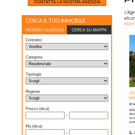
CONTATTA LA NOSTRA AGENZIA
L'Age
alcun
CERCA IL TUO IMMOBILE
Mostr
RICERCA CLASSICA
CERCA SU MAPPA
Contratto
Categoria
Tipologie
Regione
VI
M
in 
Prezzo (da-a)
MAS
Abi
ene
pia
Mq (da-a)
2