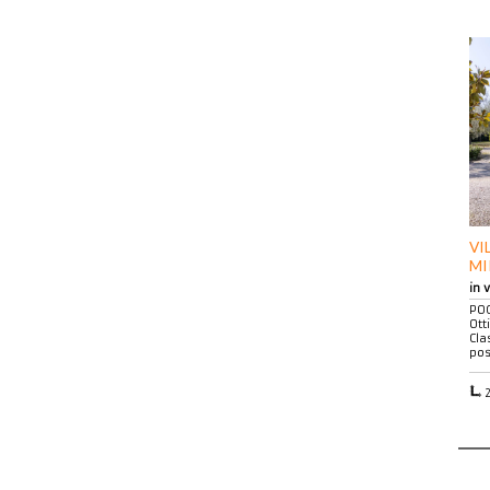
VI
MI
in 
POG
Ott
Cla
pos
2