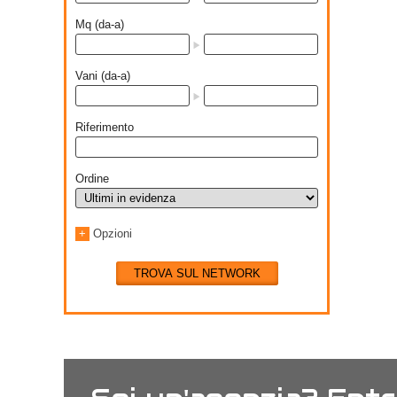
Mq (da-a)
Vani (da-a)
Riferimento
Ordine
+
Opzioni
TROVA SUL NETWORK