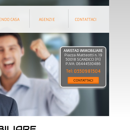
ENDO CASA
AGENZIE
CONTATTACI
AMISTAD IMMOBILIARE
Piazza Matteotti n. 19
50018
SCANDICCI
(
FI
)
P.IVA:
06444530486
Tel:
0550981504
CONTATTACI
BILIARE