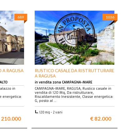
689
1036
 A RAGUSA
RUSTICO CASALE DA RISTRUTTURARE
A RAGUSA
 ALTO
in vendita zona CAMPAGNA-MARE
alazzo in
CAMPAGNA-MARE, RAGUSA, Rustico casale in
vendita di 120 Mq, Da ristrutturare,
 energetica:
Riscaldamento Inesistente, Classe energetica:
G, posto al …
120 mq - 2 vani
 210.000
€ 82.000