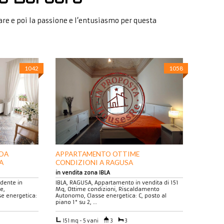
iare e poi la passione e l’entusiasmo per questa
1042
1058
 DA
APPARTAMENTO OTTIME
A
CONDIZIONI A RAGUSA
in vendita zona IBLA
dente in
IBLA, RAGUSA, Appartamento in vendita di 151
e,
Mq, Ottime condizioni, Riscaldamento
se energetica:
Autonomo, Classe energetica: C, posto al
piano 1° su 2, …
151 mq - 5 vani
3
3