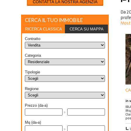
CONTATTA LA NOSTRA AGENZIA
Da 20
profe
CERCA IL TUO IMMOBILE
Mostr
RICERCA CLASSICA
CERCA SU MAPPA
Contratto
Categoria
Tipologie
Regione
CA
in 
Prezzo (da-a)
IBL
Mq,
Cla
pos
Mq (da-a)
1