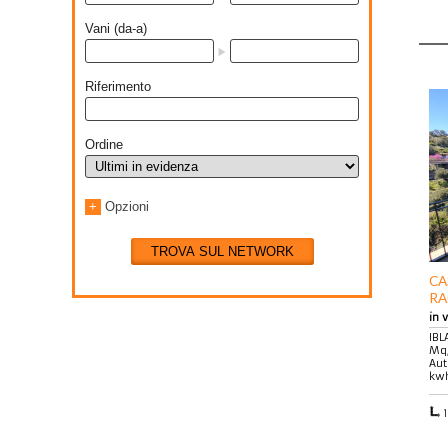
Vani (da-a)
Riferimento
Ordine
+
Opzioni
TROVA SUL NETWORK
CA
RA
in 
IBL
Mq,
Aut
kwh
1