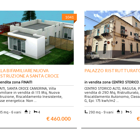
1041
LLA BIFAMILIARE NUOVA
PALAZZO RISTRUTTURATO
STRUZIONE A SANTA CROCE
MERINA
vendita zona FINAITI
in vendita zona CENTRO STORICO
AITI, SANTA CROCE CAMERINA, Villa
CENTRO STORICO ALTO, RAGUSA, P
amiliare in vendita di 115 Mq, Nuova
vendita di 290 Mq, Ristrutturato,
truzione, Riscaldamento Inesistente,
Riscaldamento Autonomo, Classe
sse energetica: Non …
G, Epi: 175 kwh/m2 …
15 mq - 6 vani
2
4
290 mq - 9 vani
3
5
€ 460.000
€