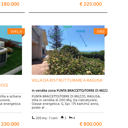
 180.000
€ 225.000
1041_A
1062
VILLA DA RISTRUTTURARE A RAGUSA
ROCE
in vendita zona PUNTA BRACCETTO/TORRE DI MEZZO
illa a schiera
PUNTA BRACCETTO/TORRE DI MEZZO, RAGUSA,
uzione,
Villa in vendita di 200 Mq, Da ristrutturare,
se energetica:
Classe energetica: G, Epi: 175 kwh/m2 anno,
posto al …
200 mq - 7 vani
2
4
 230.000
€ 800.000