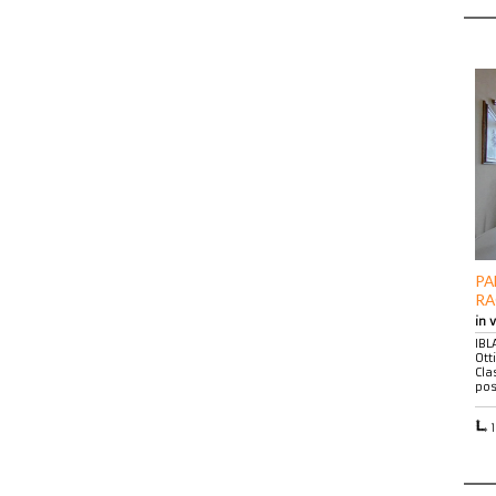
PA
RA
in 
IBL
Ott
Cla
pos
1