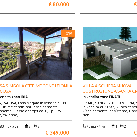
€ 80.000
€
1059
SA SINGOLA OTTIME CONDIZIONI A
VILLA A SCHIERA NUOVA
GUSA
COSTRUZIONE A SANTA C
CAMERINA
vendita zona IBLA
in vendita zona FINAITI
A, RAGUSA, Casa singola in vendita di 180
FINAITI, SANTA CROCE CAMERINA, V
 Ottime condizioni, Riscaldamento
in vendita di 70 Mq, Nuova costr
onomo, Classe energetica: G, Epi: 175
Riscaldamento Inesistente, Clas
/m2 anno, …
Non …
80 mq - 5 vani
3
3
70 mq - 4 vani
1
2
€ 349.000
€