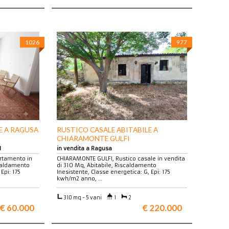
1026
977
E A RAGUSA
RUSTICO CASALE ABITABILE A
CHIARAMONTE GULFI
I
in vendita a Ragusa
rtamento in
CHIARAMONTE GULFI, Rustico casale in vendita
scaldamento
di 310 Mq, Abitabile, Riscaldamento
Epi: 175
Inesistente, Classe energetica: G, Epi: 175
kwh/m2 anno, …
310 mq - 5 vani
1
2
€ 60.000
€ 220.000