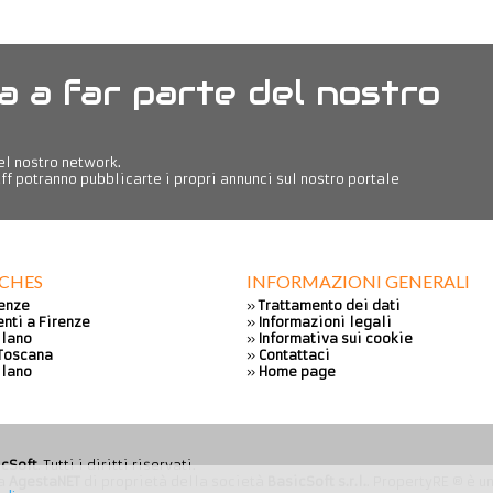
a a far parte del nostro
del nostro network.
ff potranno pubblicarte i propri annunci sul nostro portale
RCHES
INFORMAZIONI GENERALI
renze
»
Trattamento dei dati
nti a Firenze
»
Informazioni legali
ilano
»
Informativa sui cookie
 Toscana
»
Contattaci
ilano
»
Home page
icSoft
. Tutti i diritti riservati.
ia
AgestaNET
di proprietà della società
BasicSoft s.r.l.
. PropertyRE ® è u