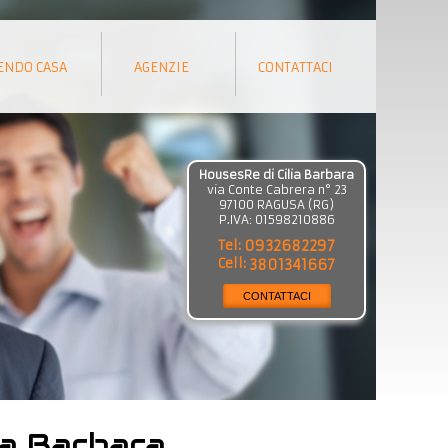
ENDO CASA
AGENZIE
CONTATTACI
HousesRe di Cilia Barbara
via Conte Cabrera n° 23
97100
RAGUSA
(
RG
)
P.IVA:
01598210886
Tel:
0932682297
Cell:
3801341667
CONTATTACI
ia Barbara