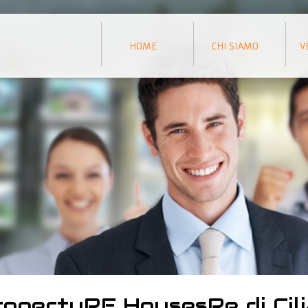
HOME
CHI SIAMO
V
ropertyRE HousesRe di Cil