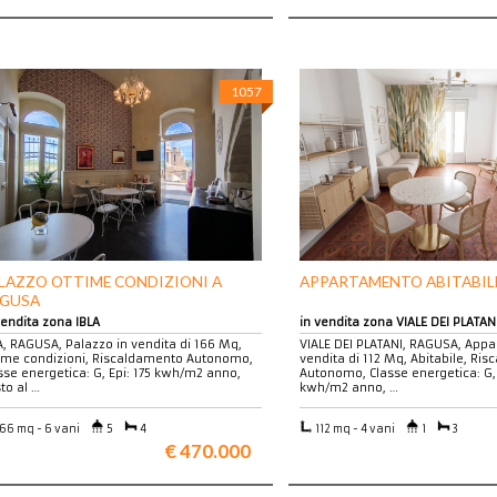
1057
LAZZO OTTIME CONDIZIONI A
APPARTAMENTO ABITABIL
GUSA
vendita zona IBLA
in vendita zona VIALE DEI PLATAN
A, RAGUSA, Palazzo in vendita di 166 Mq,
VIALE DEI PLATANI, RAGUSA, Appa
ime condizioni, Riscaldamento Autonomo,
vendita di 112 Mq, Abitabile, Ri
sse energetica: G, Epi: 175 kwh/m2 anno,
Autonomo, Classe energetica: G, 
to al …
kwh/m2 anno, …
66 mq - 6 vani
5
4
112 mq - 4 vani
1
3
€ 470.000