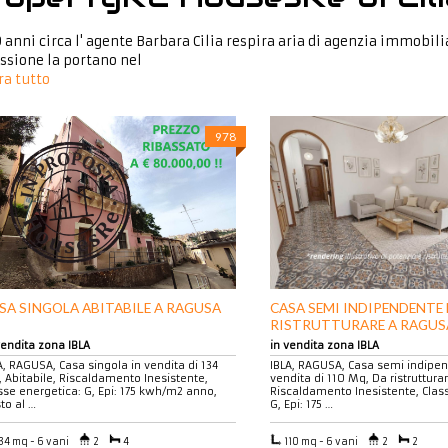
 anni circa l' agente Barbara Cilia respira aria di agenzia immobil
ssione la portano nel
a tutto
978
SA SINGOLA ABITABILE A RAGUSA
CASA SEMI INDIPENDENTE
RISTRUTTURARE A RAGUS
vendita zona IBLA
in vendita zona IBLA
A, RAGUSA, Casa singola in vendita di 134
IBLA, RAGUSA, Casa semi indipen
 Abitabile, Riscaldamento Inesistente,
vendita di 110 Mq, Da ristrutturar
sse energetica: G, Epi: 175 kwh/m2 anno,
Riscaldamento Inesistente, Clas
to al …
G, Epi: 175 …
34 mq - 6 vani
2
4
110 mq - 6 vani
2
2