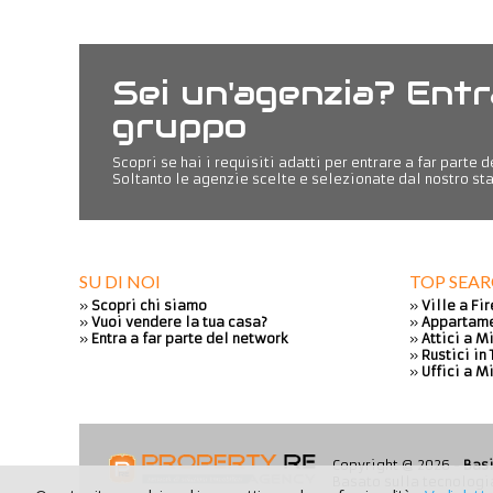
Sei un'agenzia? Entr
gruppo
Scopri se hai i requisiti adatti per entrare a far parte 
Soltanto le agenzie scelte e selezionate dal nostro sta
SU DI NOI
TOP SEA
»
Scopri chi siamo
»
Ville a Fi
»
Vuoi vendere la tua casa?
»
Appartame
»
Entra a far parte del network
»
Attici a M
»
Rustici in
»
Uffici a M
Copyright @ 2026 -
Bas
Basato sulla tecnolog