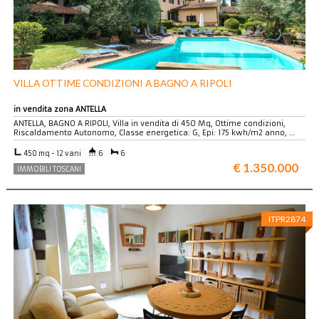
VILLA OTTIME CONDIZIONI A BAGNO A RIPOLI
in vendita zona ANTELLA
ANTELLA, BAGNO A RIPOLI, Villa in vendita di 450 Mq, Ottime condizioni,
Riscaldamento Autonomo, Classe energetica: G, Epi: 175 kwh/m2 anno, …
450 mq - 12 vani
6
6
€ 1.350.000
IMMOBILI TOSCANI
ITPR2874