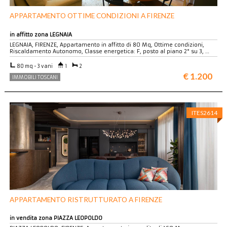
APPARTAMENTO OTTIME CONDIZIONI A FIRENZE
in affitto zona LEGNAIA
LEGNAIA, FIRENZE, Appartamento in affitto di 80 Mq, Ottime condizioni,
Riscaldamento Autonomo, Classe energetica: F, posto al piano 2° su 3, …
80 mq - 3 vani
1
2
€ 1.200
IMMOBILI TOSCANI
ITES2614
APPARTAMENTO RISTRUTTURATO A FIRENZE
in vendita zona PIAZZA LEOPOLDO