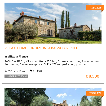
ITGB1628
VILLA OTTIME CONDIZIONI A BAGNO A RIPOLI
in affitto a Firenze
BAGNO A RIPOLI, Villa in affitto di 550 Mq, Ottime condizioni, Riscaldamento
Autonomo, Classe energetica: G, Epi: 175 kwh/m2 anno, posto al …
550 mq - 18 vani
8
8
€ 8.500
IMMOBILI TOSCANI
ITGB2172