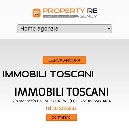
CERCA ANCORA
IMMOBILI TOSCANI
IMMOBILI TOSCANI
Via Masaccio 115
50132
FIRENZE
(
FI
)
P.IVA:
06865140484
Tel:
055286833
CONTATTACI