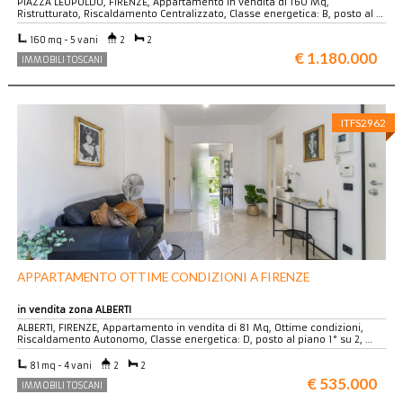
PIAZZA LEOPOLDO, FIRENZE, Appartamento in vendita di 160 Mq,
Ristrutturato, Riscaldamento Centralizzato, Classe energetica: B, posto al …
160 mq - 5 vani
2
2
€ 1.180.000
IMMOBILI TOSCANI
ITFS2962
APPARTAMENTO OTTIME CONDIZIONI A FIRENZE
in vendita zona ALBERTI
ALBERTI, FIRENZE, Appartamento in vendita di 81 Mq, Ottime condizioni,
Riscaldamento Autonomo, Classe energetica: D, posto al piano 1° su 2, …
81 mq - 4 vani
2
2
€ 535.000
IMMOBILI TOSCANI