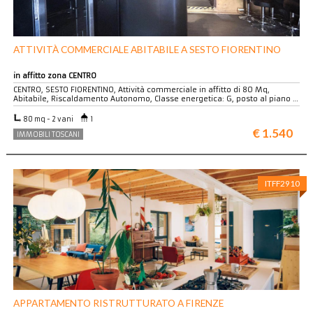
ATTIVITÀ COMMERCIALE ABITABILE A SESTO FIORENTINO
in affitto zona CENTRO
CENTRO, SESTO FIORENTINO, Attività commerciale in affitto di 80 Mq,
Abitabile, Riscaldamento Autonomo, Classe energetica: G, posto al piano …
80 mq - 2 vani
1
€ 1.540
IMMOBILI TOSCANI
ITFF2910
APPARTAMENTO RISTRUTTURATO A FIRENZE