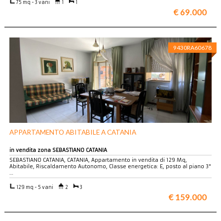
75 mq - 3 vani
1
1
€ 69.000
9430RA60678
APPARTAMENTO ABITABILE A CATANIA
in vendita zona SEBASTIANO CATANIA
SEBASTIANO CATANIA, CATANIA, Appartamento in vendita di 129 Mq,
Abitabile, Riscaldamento Autonomo, Classe energetica: E, posto al piano 3°
…
129 mq - 5 vani
2
3
€ 159.000