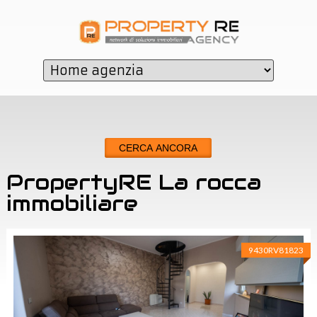
CERCA ANCORA
PropertyRE La rocca
immobiliare
LA ROCCA
9430RV81823
IMMOBILIARE
Via Vincenzo Giuffrida, 63
95128
CATANIA
(
CT
)
P.IVA:
05748530879