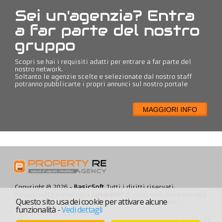
Sei un'agenzia? Entra
a far parte del nostro
gruppo
Scopri se hai i requisiti adatti per entrare a far parte del
nostro network.
Soltanto le agenzie scelte e selezionate dal nostro staff
potranno pubblicarte i propri annunci sul nostro portale
MAGGIORI INFO
Copyright @ 2026 -
BasicSoft
. Tutti i diritti riservati.
Basato sulla tecnologia
AgestaNET
di proprietà della società
Questo sito usa dei cookie per attivare alcune
BasicSoft s.r.l.
. PropertyRE ® è un marchio registrato.
funzionalità
-
Vedi dettagli