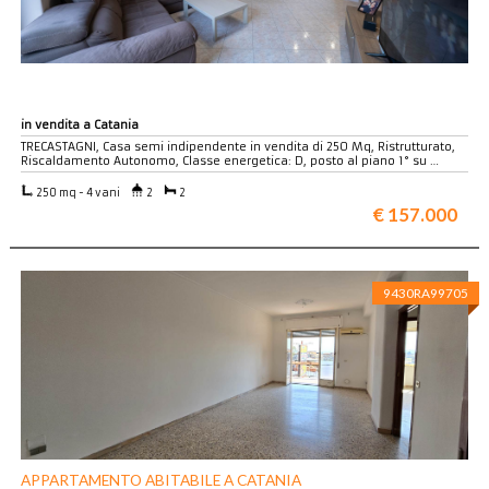
Tel:
Cell:
0952198678
3478750127
CONTATTACI
CASA
SEMI
INDIPENDENTE
in vendita a Catania
RISTRUTTURATO
TRECASTAGNI, Casa semi indipendente in vendita di 250 Mq, Ristrutturato,
A
Riscaldamento Autonomo, Classe energetica: D, posto al piano 1° su …
TRECASTAGNI
250 mq - 4 vani
2
2
€ 157.000
9430RA99705
APPARTAMENTO ABITABILE A CATANIA