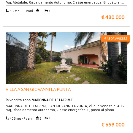
Mq, Abitabile, Riscaldamento Autonomo, Classe energetica: G, posto al …
312 mq - 10 vani
3
3
€ 480.000
9430RV98382
VILLA A SAN GIOVANNI LA PUNTA
in vendita zona MADONNA DELLE LACRIME
MADONNA DELLE LACRIME, SAN GIOVANNI LA PUNTA, Villa in vendita di 406
Mq, Riscaldamento Autonomo, Classe energetica: C, posto al piano …
406 mq - 7 vani
5
4
€ 659.000