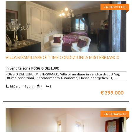
9430RV21170
VILLA BIFAMILIARE OTTIME CONDIZIONI A MISTERBIANCO
in vendita zona POGGIO DEL LUPO
POGGIO DEL LUPO, MISTERBIANCO, Villa bifamiliare in vendita di 360 Mq,
Ottime condizioni, Riscaldamento Autonomo, Classe energetica: D, …
360 mq - 12 vani
4
5
€ 399.000
9430RA45613