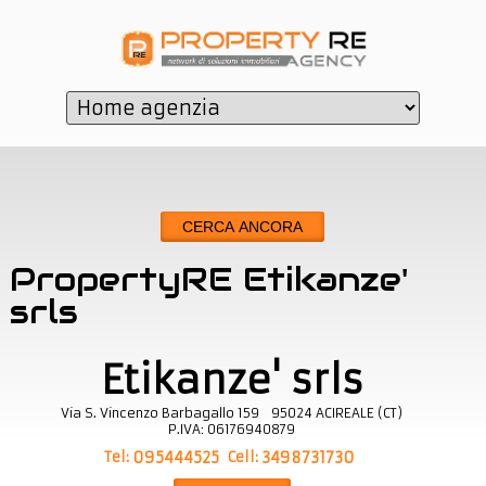
CERCA ANCORA
PropertyRE Etikanze'
srls
Etikanze' srls
Via S. Vincenzo Barbagallo 159
95024
ACIREALE
(
CT
)
P.IVA:
06176940879
Tel:
Cell:
095444525
3498731730