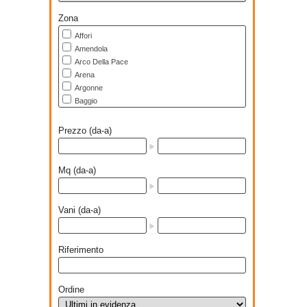
Zona
Affori
Amendola
Arco Della Pace
Arena
Argonne
Baggio
Bande Nere
Barona
Prezzo (da-a)
Bianca Di Savoia
Bicocca
Bisceglie
Mq (da-a)
Bligny
Boccaccio
Bocconi
Vani (da-a)
Bonola
Bovisa
Bovisasca
Riferimento
Brera
Bruzzano
Buenos Aires
Ordine
Cadore