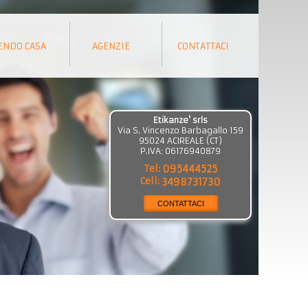
ENDO CASA
AGENZIE
CONTATTACI
Etikanze' srls
Via S. Vincenzo Barbagallo 159
95024
ACIREALE
(
CT
)
P.IVA:
06176940879
Tel:
095444525
Cell:
3498731730
CONTATTACI