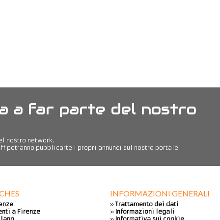
a a far parte del nostro
del nostro network.
ff potranno pubblicarte i propri annunci sul nostro portale
RCHES
INFORMAZIONI GENERALI
renze
»
Trattamento dei dati
nti a Firenze
»
Informazioni legali
ilano
»
Informativa sui cookie