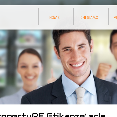
HOME
CHI SIAMO
V
opertyRE Etikanze' srls