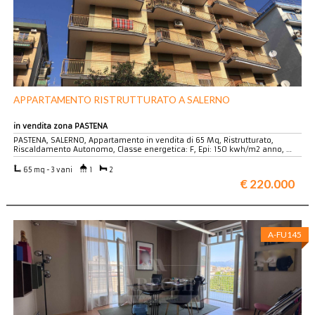
APPARTAMENTO RISTRUTTURATO A SALERNO
in vendita zona PASTENA
PASTENA, SALERNO, Appartamento in vendita di 65 Mq, Ristrutturato,
Riscaldamento Autonomo, Classe energetica: F, Epi: 150 kwh/m2 anno, …
65 mq - 3 vani
1
2
€ 220.000
A-FU145