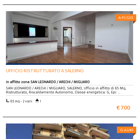
A-FU133
UFFICIO RISTRUTTURATO A SALERNO
in affitto zona SAN LEONARDO / ARECHI / MIGLIARO
SAN LEONARDO / ARECHI / MIGLIARO, SALERNO, Ufficio in affitto di 65 Mq,
Ristrutturato, Riscaldamento Autonomo, Classe energetica: G, Epi: …
65 mq - 2 vani
1
€ 700
G-A140