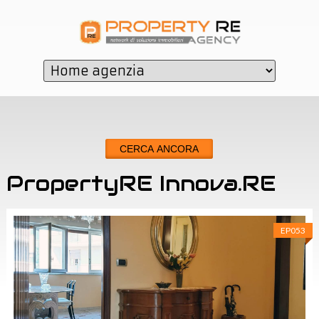
CERCA ANCORA
PropertyRE Innova.RE
Innova.RE
EP053
Via della Regione, 84
94037
SAN GIOVANNI LA PUNTA
(
CT
)
P.IVA:
05737180876
Tel:
Cell:
0957494522
3470956224
CONTATTACI