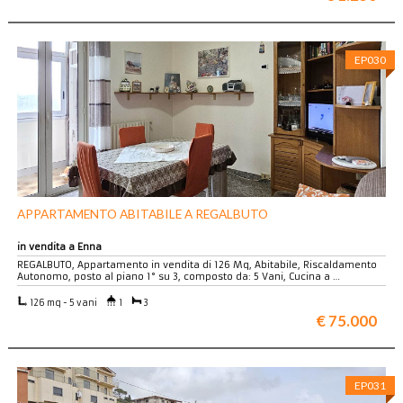
EP030
APPARTAMENTO ABITABILE A REGALBUTO
in vendita a Enna
REGALBUTO, Appartamento in vendita di 126 Mq, Abitabile, Riscaldamento
Autonomo, posto al piano 1° su 3, composto da: 5 Vani, Cucina a …
126 mq - 5 vani
1
3
€ 75.000
EP031