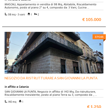
MASCALI, Appartamento in vendita di 98 Mq, Abitabile, Riscaldamento
Autonomo, posto al piano 2° su 4, composto da: 3 Vani, Cucina …
98 mq - 3 vani
1
2
€ 105.000
EP048
NEGOZIO DA RISTRUTTURARE A SAN GIOVANNI LA PUNTA
in affitto a Catania
SAN GIOVANNI LA PUNTA, Negozio in affitto di 140 Mq, Da ristrutturare,
Riscaldamento Inesistente, posto al piano Terra su 3, composto da: , …
140 mq
1
€ 1.250