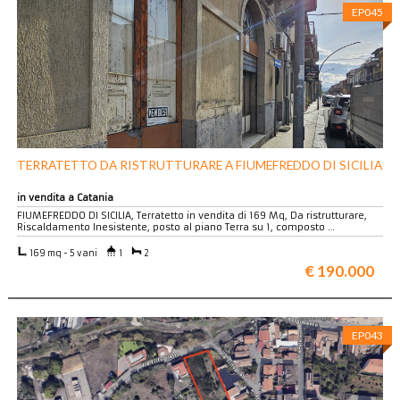
EP045
TERRATETTO DA RISTRUTTURARE A FIUMEFREDDO DI SICILIA
in vendita a Catania
FIUMEFREDDO DI SICILIA, Terratetto in vendita di 169 Mq, Da ristrutturare,
Riscaldamento Inesistente, posto al piano Terra su 1, composto …
169 mq - 5 vani
1
2
€ 190.000
EP043