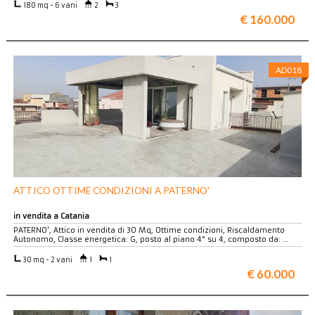
180 mq - 6 vani
2
3
€ 160.000
AD018
ATTICO OTTIME CONDIZIONI A PATERNO'
in vendita a Catania
PATERNO', Attico in vendita di 30 Mq, Ottime condizioni, Riscaldamento
Autonomo, Classe energetica: G, posto al piano 4° su 4, composto da: …
30 mq - 2 vani
1
1
€ 60.000