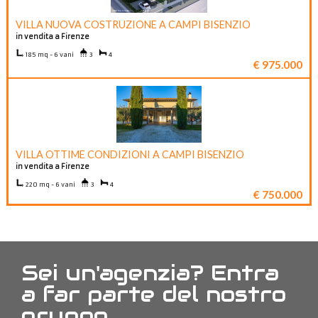
VILLA NUOVA COSTRUZIONE A CAMPI BISENZIO
in vendita a Firenze
185 mq - 6 vani
3
4
€ 975.000
VILLA OTTIME CONDIZIONI A CAMPI BISENZIO
in vendita a Firenze
220 mq - 6 vani
3
4
€ 750.000
Sei un'agenzia? Entra
a far parte del nostro
gruppo