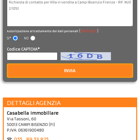
(
dettagli
)
Autorizzazione al trattamento dei dati personali
SI*
NO
Codice CAPTCHA*
INVIA
DETTAGLI AGENZIA
Casabella Immobiliare
Via Tassoni, 60
50013
CAMPI BISENZIO
(
FI
)
P.IVA:
06361900480
055 . 89 53 825