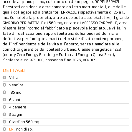
accede al piano primo, costituito da disimpegno, DOPPI SERVIZI
finestrati con doccia e tre camere da letto matrimoniali, due delle
quali collegate ad altrettante TERRAZZE, rispettivamente di 25 e 15
mq. Completa la proprietà, oltre a due posti auto esclusivi, il grande
GIARDINO PERIMETRALE di 560 mq, dotato di ACCESSO CARRABILE, area
piastrellata intorno al fabbricato e piacevole loggiato. La villa, in
fase di realizzazione, rappresenta una soluzione residenziale
definitiva per famiglie amanti dello stile di vita contemporaneo,
dell'indipendenza e della vita all'aperto, senza rinunciare alle
comodità garantite dal contesto urbano. Classe energetica nZEB
(nearly Zero Energy Building = Edifici ad Energia Quasi Zero),
richiesta euro 975.000, consegna fine 2026, VENDESI.
DETTAGLI
Villa
Vendita
185 mq
6 vani
4 camere
3 bagni
Giardino 560 mq
EPI
: non disp.