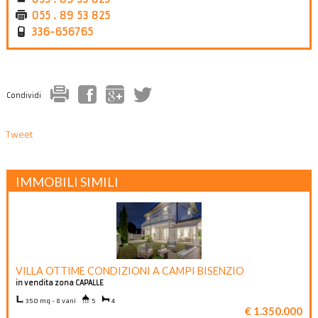
055 . 89 53 825
336-656765
Condividi
Tweet
IMMOBILI SIMILI
VILLA OTTIME CONDIZIONI A CAMPI BISENZIO
in vendita zona CAPALLE
350 mq - 8 vani
5
4
€ 1.350.000