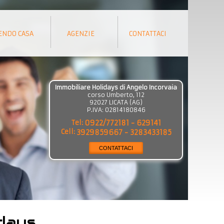
ENDO CASA
AGENZIE
CONTATTACI
Immobiliare Holidays di Angelo Incorvaia
corso Umberto, 112
92027
LICATA
(
AG
)
P.IVA:
02814180846
Tel:
0922/772181 - 629141
Cell:
3929859667 - 3283433185
CONTATTACI
idays