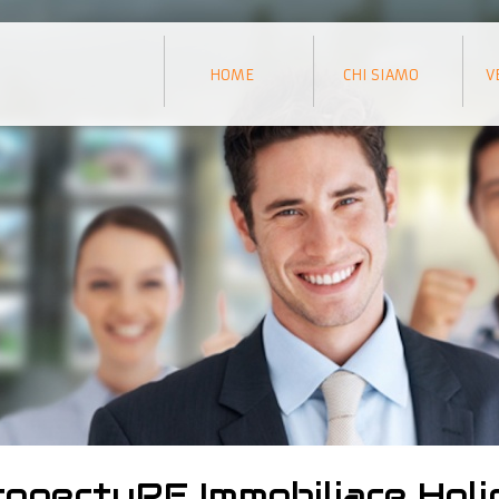
HOME
CHI SIAMO
V
opertyRE Immobiliare Hol