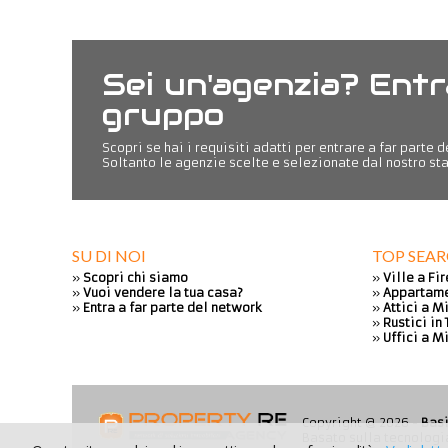
Sei un'agenzia? Entr
gruppo
Scopri se hai i requisiti adatti per entrare a far parte 
Soltanto le agenzie scelte e selezionate dal nostro sta
SU DI NOI
TOP SEA
»
Scopri chi siamo
»
Ville a Fi
»
Vuoi vendere la tua casa?
»
Appartame
»
Entra a far parte del network
»
Attici a M
»
Rustici in
»
Uffici a M
Copyright @ 2026 -
Bas
Basato sulla tecnolog