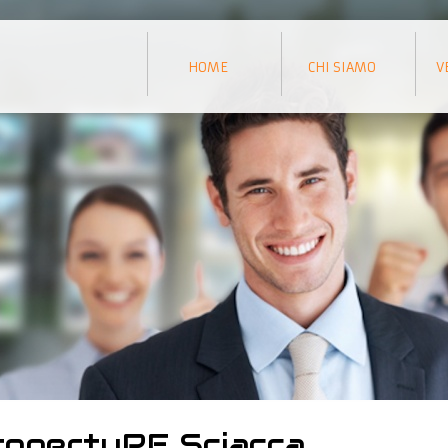
HOME
CHI SIAMO
V
ropertyRE Sciacca