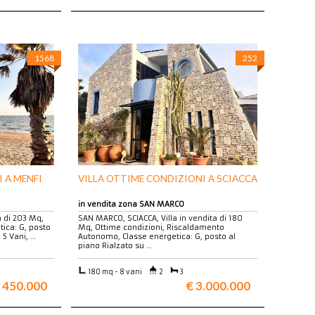
1568
252
 A MENFI
VILLA OTTIME CONDIZIONI A SCIACCA
in vendita zona SAN MARCO
a di 203 Mq,
SAN MARCO, SCIACCA, Villa in vendita di 180
tica: G, posto
Mq, Ottime condizioni, Riscaldamento
 5 Vani, …
Autonomo, Classe energetica: G, posto al
piano Rialzato su …
180 mq - 8 vani
2
3
 450.000
€ 3.000.000