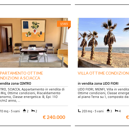
1585
PARTAMENTO OTTIME
VILLA OTTIME CONDIZIONI
NDIZIONI A SCIACCA
vendita zona CENTRO
in vendita zona LIDO FIORI
TRO, SCIACCA, Appartamento in vendita di
LIDO FIORI, MENFI, Villa in vendit
 Mq, Ottime condizioni, Riscaldamento
Ottime condizioni, Classe energe
onomo, Classe energetica: B, Epi: 110
al piano Terra su 1, composto da:
/m2 anno, …
70 mq - 5 vani
2
2
203 mq - 5 vani
3
4
€ 240.000
€