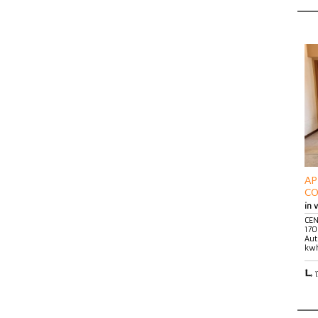
AP
CO
in 
CEN
170
Aut
kwh
1