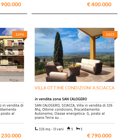
 900.000
€ 400.000
1696
1623
VILLA OTTIME CONDIZIONI A SCIACCA
in vendita zona SAN CALOGERO
 in vendita di
SAN CALOGERO, SCIACCA, Villa in vendita di 326
caldamento
Mq, Ottime condizioni, Riscaldamento
 posto al
Autonomo, Classe energetica: G, posto al
piano Terra su …
326 mq - 13 vani
5
5
 230.000
€ 790.000