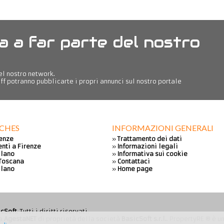
a a far parte del nostro
del nostro network.
ff potranno pubblicarte i propri annunci sul nostro portale
RCHES
INFORMAZIONI GENERALI
renze
»
Trattamento dei dati
nti a Firenze
»
Informazioni legali
ilano
»
Informativa sui cookie
 Toscana
»
Contattaci
ilano
»
Home page
icSoft
. Tutti i diritti riservati.
ia
AgestaNET
di proprietà della società
BasicSoft s.r.l.
. PropertyRE ® è u