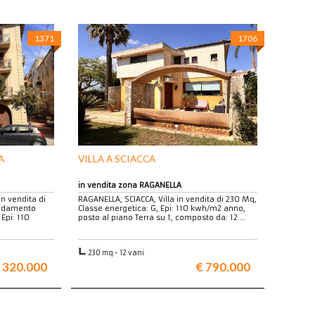
1371
1706
A
VILLA A SCIACCA
in vendita zona RAGANELLA
n vendita di
RAGANELLA, SCIACCA, Villa in vendita di 230 Mq,
aldamento
Classe energetica: G, Epi: 110 kwh/m2 anno,
Epi: 110
posto al piano Terra su 1, composto da: 12 …
230 mq - 12 vani
 320.000
€ 790.000