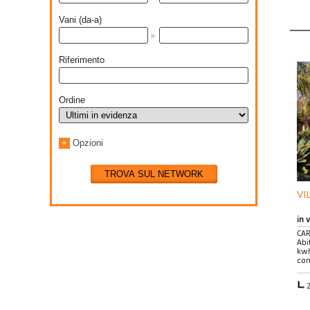
Vani (da-a)
Riferimento
Ordine
+
Opzioni
TROVA SUL NETWORK
VI
in 
CAR
Abi
kwh
co
2