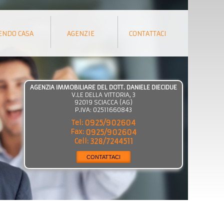
ENDO CASA
AGENZIE
CONTATTACI
AGENZIA IMMOBILIARE DEL DOTT. DANIELE DIECIDUE
V.LE DELLA VITTORIA, 3
92019
SCIACCA
(
AG
)
P.IVA:
02511660843
Tel:
0925/902604
Fax:
0925/902604
Cell:
328/7244511
CONTATTACI