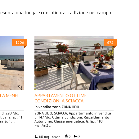
presenta una lunga e consolidata tradizione nel campo
1506
672
 A MENFI
APPARTAMENTO OTTIME
CONDIZIONI A SCIACCA
in vendita zona ZONA LIDO
a di 220 Mq,
ZONA LIDO, SCIACCA, Appartamento in vendita
ca: B, Epi: 11
di 147 Mq, Ottime condizioni, Riscaldamento
a su 1, …
Autonomo, Classe energetica: G, Epi: 110
kwh/m2 …
147 mq - 4 vani
2
2