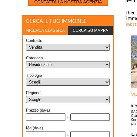
CONTATTA LA NOSTRA AGENZIA
Dieci
immob
CERCA IL TUO IMMOBILE
Mostr
RICERCA CLASSICA
CERCA SU MAPPA
Contratto
Categoria
Tipologie
Regione
VI
in 
Prezzo (da-a)
RAG
Ott
Cen
pia
Mq (da-a)
3