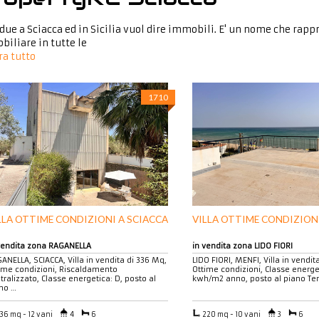
due a Sciacca ed in Sicilia vuol dire immobili. E' un nome che rap
iliare in tutte le
a tutto
1710
LLA OTTIME CONDIZIONI A SCIACCA
VILLA OTTIME CONDIZIONI
vendita zona RAGANELLA
in vendita zona LIDO FIORI
ANELLA, SCIACCA, Villa in vendita di 336 Mq,
LIDO FIORI, MENFI, Villa in vendit
ime condizioni, Riscaldamento
Ottime condizioni, Classe energeti
tralizzato, Classe energetica: D, posto al
kwh/m2 anno, posto al piano Terr
no …
36 mq - 12 vani
4
6
220 mq - 10 vani
3
6