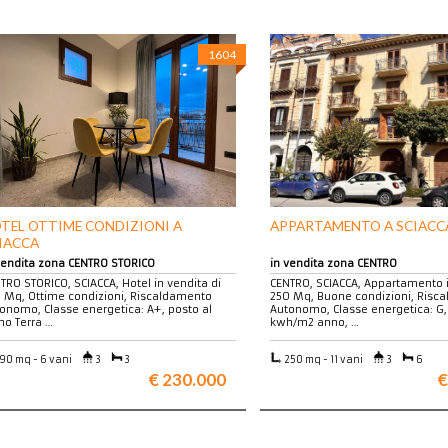
1604
TEL OTTIME CONDIZIONI A
APPARTAMENTO A SCIACC
IACCA
vendita zona CENTRO STORICO
in vendita zona CENTRO
TRO STORICO, SCIACCA, Hotel in vendita di
CENTRO, SCIACCA, Appartamento i
 Mq, Ottime condizioni, Riscaldamento
250 Mq, Buone condizioni, Risc
onomo, Classe energetica: A+, posto al
Autonomo, Classe energetica: G, 
no Terra …
kwh/m2 anno, …
90 mq - 6 vani
3
3
250 mq - 11 vani
3
6
€ 230.000
€