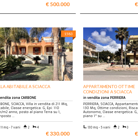
€ 500.000
€
1583
LLA ABITABILE A SCIACCA
APPARTAMENTO OTTIME
CONDIZIONI A SCIACCA
vendita zona CARBONE
in vendita zona PERRIERA
BONE, SCIACCA, Villa in vendita di 211 Mq,
PERRIERA, SCIACCA, Appartamento
tabile, Classe energetica: G, Epi: 110
130 Mq, Ottime condizioni, Ris
/m2 anno, posto al piano Terra su 1,
Autonomo, Classe energetica: G,
mposto …
piano 1° su …
11 mq - 7 vani
2
4
130 mq - 5 vani
2
3
€ 330.000
€