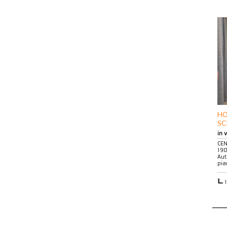
HO
SC
in 
CEN
190
Aut
pia
1