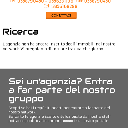
Tel:
Fax:
0558790450 - 0556281196
0558790450
Cell:
3356168288
CONTATTACI
Ricerca
L'agenzia non ha ancora inserito degli immobili nel nostro
network. Vi preghiamo di tornare tra qualche giorno.
Sei un'agenzia? Entra
a far parte del nostro
gruppo
Scopri se hai i requisiti adatti per entrare a far parte del
nostro network.
Soltanto le agenzie scelte e selezionate dal nostro staff
potranno pubblicarte i propri annunci sul nostro portale